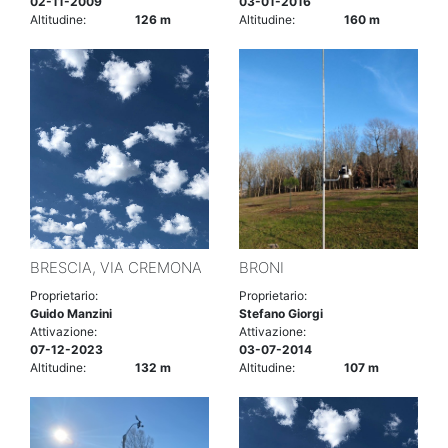
02-11-2009
03-01-2016
Altitudine:
126 m
Altitudine:
160 m
BRESCIA, VIA CREMONA
BRONI
Proprietario:
Proprietario:
Guido Manzini
Stefano Giorgi
Attivazione:
Attivazione:
07-12-2023
03-07-2014
Altitudine:
132 m
Altitudine:
107 m