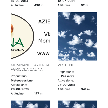
15-08-2014
12-07-2021
Altitudine:
430 m
Altitudine:
92 m
MOMPIANO - AZIENDA
VESTONE
AGRICOLA CALINA
Proprietario:
Proprietario:
L. Passarini
Meteopassione
Attivazione:
Attivazione:
27-09-2018
28-06-2025
Altitudine:
341 m
Altitudine:
177 m