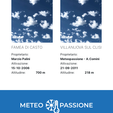
FAMEA DI CASTO
VILLANUOVA SUL CLISI
Proprietario:
Proprietario:
Marzio Palini
Meteopassione - A.Comini
Attivazione:
Attivazione:
15-10-2006
21-09-2011
Altitudine:
700 m
Altitudine:
218 m