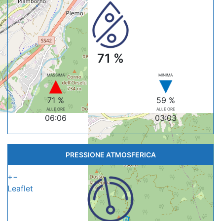
71 %
MASSIMA
MINIMA
71 %
59 %
ALLE ORE
ALLE ORE
06:06
03:03
PRESSIONE ATMOSFERICA
+
−
Leaflet