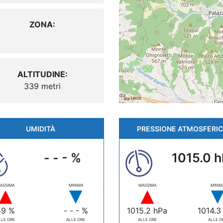
ZONA:
ALTITUDINE:
339 metri
UMIDITÀ
PRESSIONE ATMOSFERI
- - - %
1015.0 
ASSIMA
MINIMA
MASSIMA
MINIM
59 %
- - - %
1015.2 hPa
1014.3
LLE ORE
ALLE ORE
ALLE ORE
ALLE O