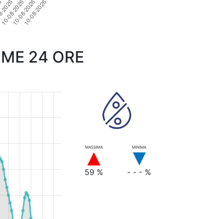
IME 24 ORE
MASSIMA
MINIMA
59 %
- - - %