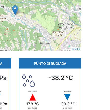
Leaflet
CA
PUNTO DI RUGIADA
hPa
-38.2 °C
A
MASSIMA
MINIMA
 hPa
17.8 °C
-38.3 °C
RE
ALLE ORE
ALLE ORE