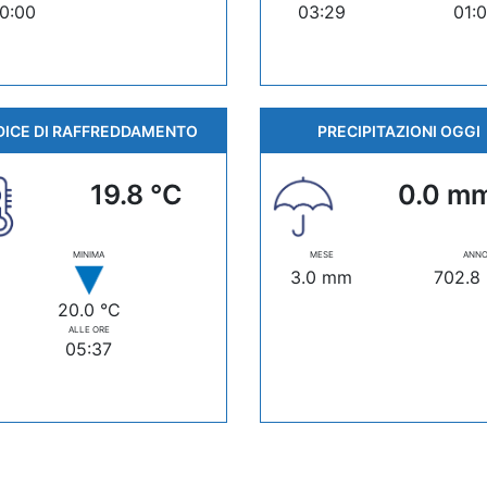
0:00
03:29
01:
DICE DI RAFFREDDAMENTO
PRECIPITAZIONI OGGI
19.8 °C
0.0 m
MINIMA
MESE
ANN
3.0 mm
702.8
20.0 °C
ALLE ORE
05:37