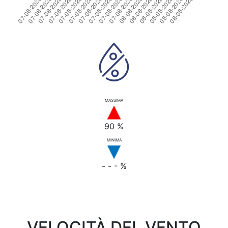
MASSIMA
90 %
MINIMA
- - - %
VELOCITÀ DEL VENTO