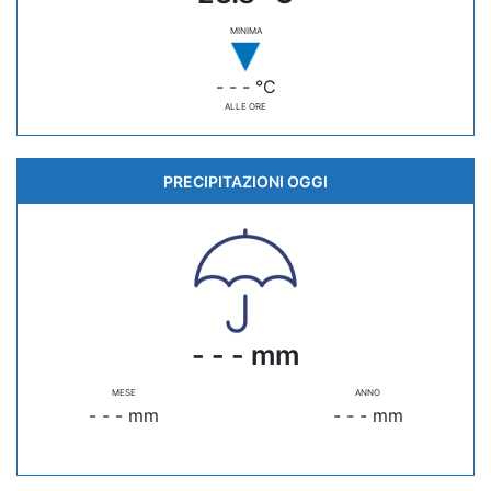
MINIMA
- - - °C
ALLE ORE
PRECIPITAZIONI OGGI
- - - mm
MESE
ANNO
- - - mm
- - - mm