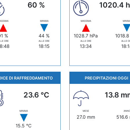
60 %
1020.4 
ASSIMA
MINIMA
MASSIMA
MINIM
91 %
44 %
1028.7 hPa
1018.8
LLE ORE
ALLE ORE
ALLE ORE
ALLE O
8:48
18:15
13:34
18:
DICE DI RAFFREDDAMENTO
PRECIPITAZIONI OGGI
23.6 °C
13.8 m
MINIMA
MESE
ANN
27.0 mm
516.6
15.5 °C