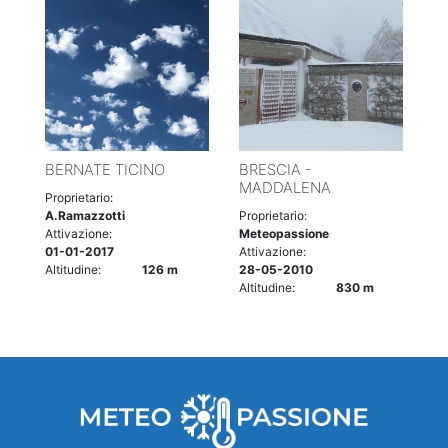
BERNATE TICINO
BRESCIA -
MADDALENA
Proprietario:
A.Ramazzotti
Proprietario:
Attivazione:
Meteopassione
01-01-2017
Attivazione:
Altitudine:
126 m
28-05-2010
Altitudine:
830 m