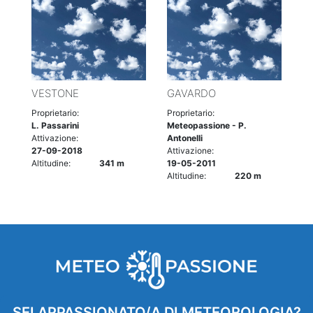
VESTONE
GAVARDO
Proprietario:
Proprietario:
L. Passarini
Meteopassione - P.
Attivazione:
Antonelli
27-09-2018
Attivazione:
Altitudine:
341 m
19-05-2011
Altitudine:
220 m
SEI APPASSIONATO/A DI METEOROLOGIA?