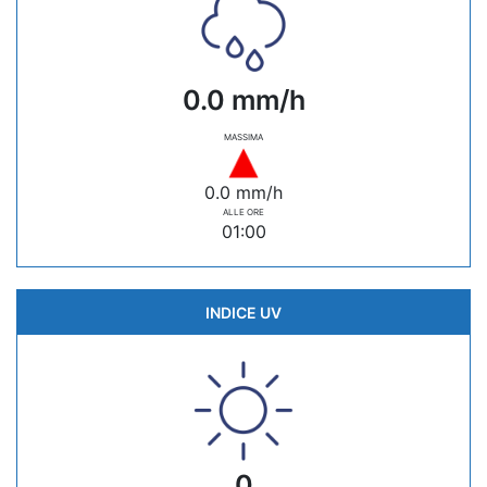
0.0 mm/h
MASSIMA
0.0 mm/h
ALLE ORE
01:00
INDICE UV
0