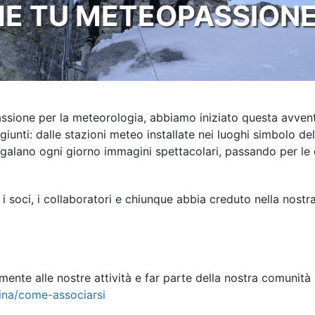
E TU METEOPASSIONE,
assione per la meteorologia, abbiamo iniziato questa avven
giunti: dalle stazioni meteo installate nei luoghi simbolo de
galano ogni giorno immagini spettacolari, passando per le c
: i soci, i collaboratori e chiunque abbia creduto nella nost
mente alle nostre attività e far parte della nostra comunità
ina/come-associarsi