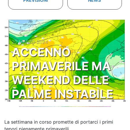
PREVISIONI
NEWS
20 MARZO 2024
ACCENNO
PRIMAVERILE MA
WEEKEND DELLE
PALME INSTABILE
La settimana in corso promette di portarci i primi
tepori pienamente primaverili.