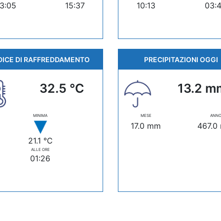
3:05
15:37
10:13
03:
DICE DI RAFFREDDAMENTO
PRECIPITAZIONI OGGI
32.5 °C
13.2 m
MINIMA
MESE
ANN
17.0 mm
467.0
21.1 °C
ALLE ORE
01:26