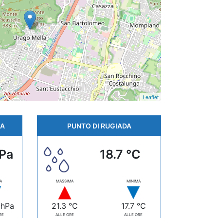
Leaflet
CA
PUNTO DI RUGIADA
hPa
18.7 °C
A
MASSIMA
MINIMA
 hPa
21.3 °C
17.7 °C
RE
ALLE ORE
ALLE ORE