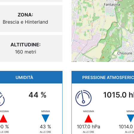
ZONA:
Brescia e Hinterland
ALTITUDINE:
160 metri
UMIDITÀ
PRESSIONE ATMOSFERI
44 %
1015.0 
ASSIMA
MINIMA
MASSIMA
MINIM
90 %
43 %
1017.0 hPa
1014.0
LLE ORE
ALLE ORE
ALLE ORE
ALLE O