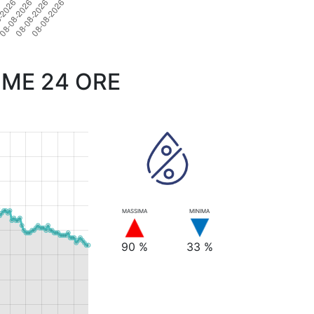
IME 24 ORE
MASSIMA
MINIMA
90 %
33 %